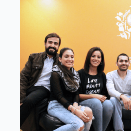
ภาษา
ที่
ออสเตรเลีย
ILSC
Australia