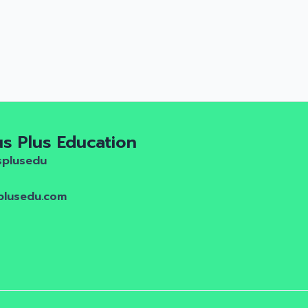
us Plus Education
splusedu
plusedu.com