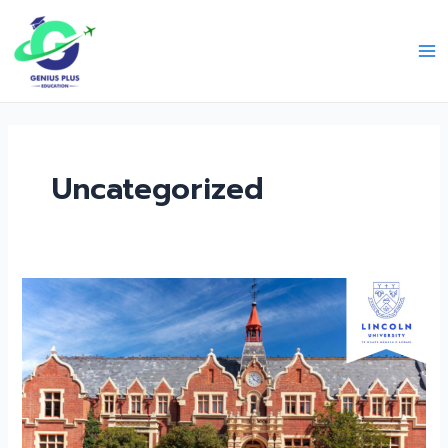
Skip
Ma
to
Me
content
Uncategorized
เรียน
ต่อม
หา
วิทยาลัย
ที่
นิวซีแลนด์
Lincoln