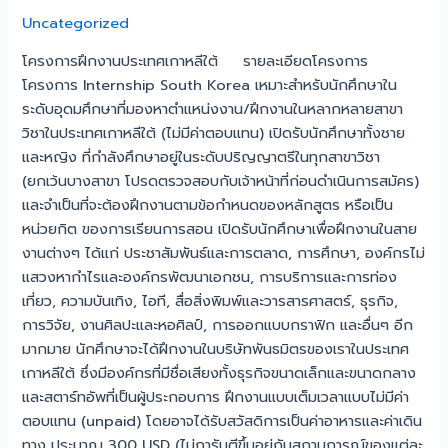
Uncategorized
โครงการฝึกงานประเทศเกาหลีใต้ รายละเอียดโครงการ
โครงการ Internship South Korea เหมาะสำหรับนักศึกษาใน
ระดับอุดมศึกษาที่มองหาตำแหน่งงาน/ฝึกงานในหลากหลายสาขา
วิชาในประเทศเกาหลีใต้ (ไม่มีค่าตอบแทน) เปิดรับนักศึกษาทั้งชาย
และหญิง ที่กำลังศึกษาอยู่ในระดับปริญญาตรีในทุกสาขาวิชา
(ยกเว้นบางสาขา โปรดตรวจสอบกับเจ้าหน้าที่ก่อนดำเนินการสมัคร)
และจำเป็นที่จะต้องฝึกงานตามข้อกำหนดของหลักสูตร หรือเป็น
หน่วยกิต ของการเรียนการสอน เปิดรับนักศึกษาเพื่อฝึกงานในสาย
งานต่างๆ ได้แก่ ประชาสัมพันธ์และการตลาด, การศึกษา, องค์กรไม่
แสวงหากำไรและองค์กรพัฒนาเอกชน, การบริการและการท่อง
เที่ยว, ความบันเทิง, ไอที, สื่อสิ่งพิมพ์และวารสารศาสตร์, ธุรกิจ,
การวิจัย, งานศิลปะและหอศิลป์, การออกแบบกราฟิก และอื่นๆ อีก
มากมาย นักศึกษาจะได้ฝึกงานในบริษัทพันธมิตรของเราในประเทศ
เกาหลีใต้ ซึ่งมีองค์กรที่มีชื่อเสียงทั้งธุรกิจขนาดเล็กและขนาดกลาง
และสตาร์ทอัพที่เป็นผู้ประกอบการ ฝึกงานแบบเต็มเวลาแบบไม่มีค่า
ตอบแทน (unpaid) โดยอาจได้รับสวัสดิการเป็นค่าอาหารและค่าเดิน
ทาง ประมาณ 300 USD (ไม่การันตีขึ้นอยู่กับสถานการณ์ของแต่ละ