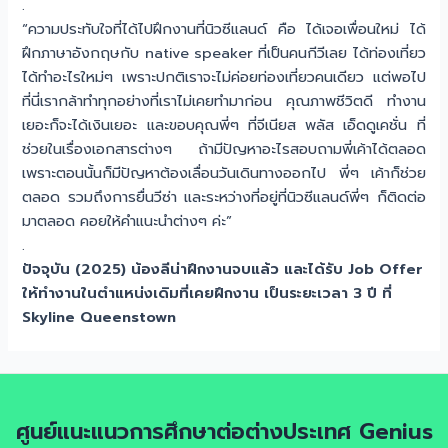
.
“ความประทับใจที่ได้ไปฝึกงานที่นิวซีแลนด์ คือ ได้เจอเพื่อนใหม่ ได้
ฝึกภาษาอังกฤษกับ native speaker ที่เป็นคนกีวีเลย ได้ท่องเที่ยว
ได้ทำอะไรใหม่ๆ เพราะปกติเราจะไม่ค่อยท่องเที่ยวคนเดียว แต่พอไป
ที่นี่เรากล้าทำทุกอย่างที่เราไม่เคยทำมาก่อน คุณภาพชีวิตดี ทำงาน
เยอะก็จะได้เงินเยอะ และขอบคุณพี่ๆ ที่จีเนียส พลัส เอ็ดดูเคชั่น ที่
ช่วยในเรื่องเอกสารต่างๆ ถ้ามีปัญหาอะไรสอบถามพี่เค้าได้ตลอด
เพราะตอนนั้นก็มีปัญหาต้องเลื่อนวันเดินทางออกไป พี่ๆ เค้าก็ช่วย
ตลอด รวมถึงการยื่นวีซ่า และระหว่างที่อยู่ที่นิวซีแลนด์พี่ๆ ก็ติดต่อ
มาตลอด คอยให้คำแนะนำต่างๆ ค่ะ”
.
ปัจจุบัน (2025) น้องลีน่าฝึกงานจบแล้ว และได้รับ Job Offer
ให้ทำงานในตำแหน่งเดิมที่เคยฝึกงาน เป็นระยะเวลา 3 ปี ที่
Skyline Queenstown
ศูนย์แนะแนวการศึกษาต่อต่างประเทศ Genius