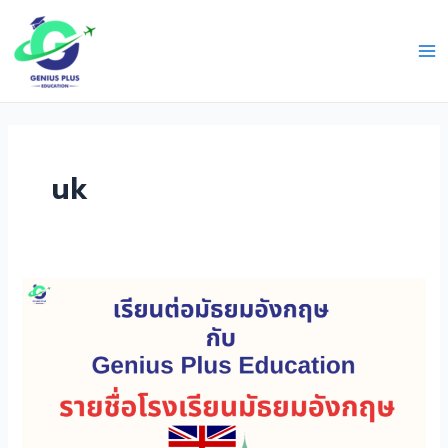
Skip
Ma
to
Me
content
uk
ราย
ชื่อ
โรงเรียน
มัธยม
อังกฤษ