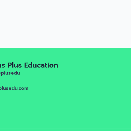
us Plus Education
splusedu
plusedu.com