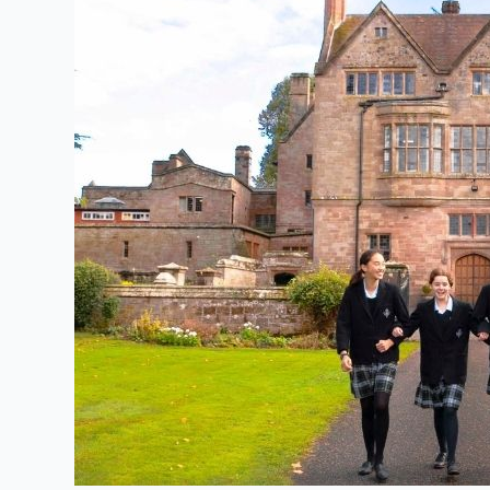
อังกฤษ
Adcote
School
for
Girls