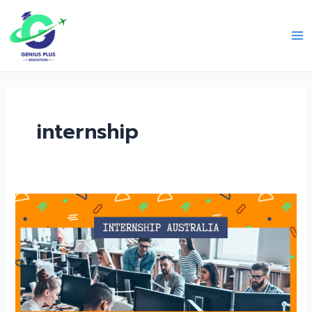
Skip
Ma
to
Me
content
internship
ฝึกงาน
ประเทศ
ออสเตรเลีย