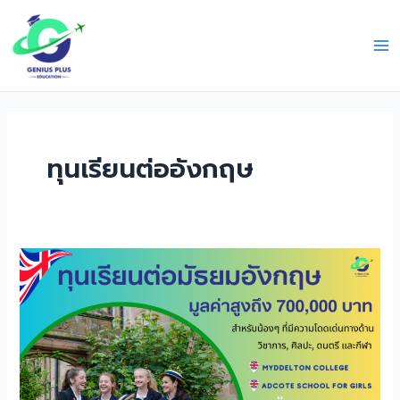
Skip
Ma
to
Me
content
ทุนเรียนต่ออังกฤษ
ทุน
เรียน
ต่อ
มัธยม
อังกฤษ
ปี
การ