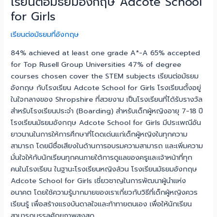
เรียนต่อมัธยมอังกฤษ Adcote School
for Girls
เรียนต่อมัธยมที่อังกฤษ
84% achieved at least one grade A*-A 65% accepted
for Top Rusell Group Universities 47% of degree
courses chosen cover the STEM subjects เรียนต่อมัธยม
อังกฤษ กับโรงเรียน Adcote School for Girls โรงเรียนตั้งอยู่
ในใจกลางของ Shropshire ที่สวยงาม เป็นโรงเรียนที่ได้รับรางวัล
สำหรับโรงเรียนประจำ (Boarding) สำหรับเด็กผู้หญิงอายุ 7-18 ปี
โรงเรียนมัธยมอังกฤษ Adcote School for Girls มีประเพณีอัน
ยาวนานในการให้การศึกษาที่โดดเด่นแก่เด็กผู้หญิงในทุกความ
สามารถ โดยมีชื่อเสียงในด้านการอบรมความสามารถ และเพิ่มความ
มั่นใจให้กับนักเรียนทุกคนภายใต้การดูแลของครูและเจ้าหน้าที่ทุก
คนในโรงเรียน ในฐานะโรงเรียนหญิงล้วน โรงเรียนมัธยมอังกฤษ
Adcote School for Girls เชี่ยวชาญในการพัฒนาผู้นำแห่ง
อนาคต โดยใช้ความรู้มากมายของเราเกี่ยวกับวิธีที่เด็กผู้หญิงควร
เรียนรู้ เพื่อสร้างแรงบันดาลใจและท้าทายตนเอง เพื่อให้นักเรียน
สามารถบรรลุศักยภาพสูงสุด