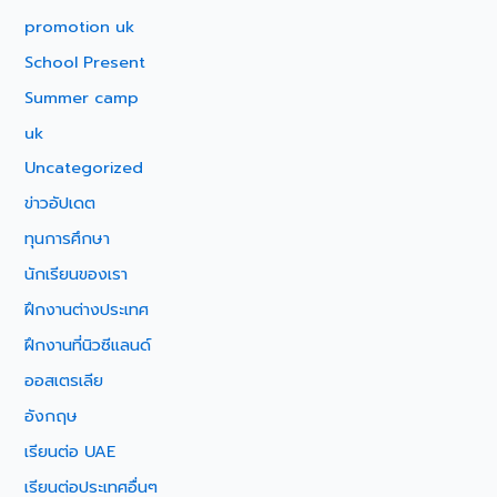
promotion uk
School Present
Summer camp
uk
Uncategorized
ข่าวอัปเดต
ทุนการศึกษา
นักเรียนของเรา
ฝึกงานต่างประเทศ
ฝึกงานที่นิวซีแลนด์
ออสเตรเลีย
อังกฤษ
เรียนต่อ UAE
เรียนต่อประเทศอื่นๆ