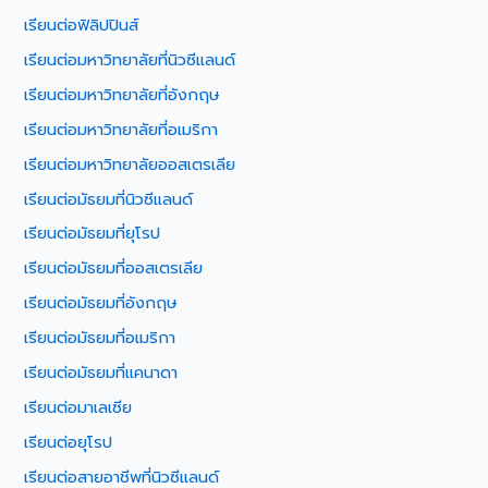
เรียนต่อฟิลิปปินส์
เรียนต่อมหาวิทยาลัยที่นิวซีแลนด์
เรียนต่อมหาวิทยาลัยที่อังกฤษ
เรียนต่อมหาวิทยาลัยที่อเมริกา
เรียนต่อมหาวิทยาลัยออสเตรเลีย
เรียนต่อมัธยมที่นิวซีแลนด์
เรียนต่อมัธยมที่ยุโรป
เรียนต่อมัธยมที่ออสเตรเลีย
เรียนต่อมัธยมที่อังกฤษ
เรียนต่อมัธยมที่อเมริกา
เรียนต่อมัธยมที่แคนาดา
เรียนต่อมาเลเซีย
เรียนต่อยุโรป
เรียนต่อสายอาชีพที่นิวซีแลนด์