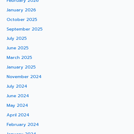
February 2026
January 2026
October 2025
September 2025
July 2025
June 2025
March 2025
January 2025
November 2024
July 2024
June 2024
May 2024
April 2024
February 2024
January 2024