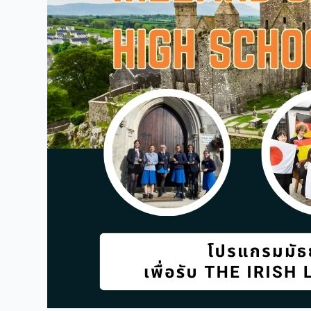
High
School
Program