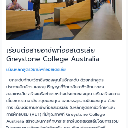
ออสเตรเลีย
Greystone
College
Australia
เรียนต่อสายอาชีพที่ออสเตรเลีย
Greystone College Australia
เรียนหลักสูตรวิชาชีพที่ออสเตรเลีย
ยกระดับทักษะวิชาชีพของคุณไปอีกระดับ ด้วยหลักสูตร
ประกาศนียบัตร และอนุปริญญาที่วิทยาลัยอาชีวศึกษาของ
ออสเตรเลีย สร้างเครือข่ายระหว่างประเทศของคุณ เสริมสร้างความ
เชี่ยวชาญภาษาอังกฤษของคุณ และบรรลุความฝันของคุณ ด้วย
การ เรียนต่อสายอาชีพที่ออสเตรเลีย ในหลักสูตรอาชีวศึกษาและ
การฝึกอบรม (VET) ที่มีคุณภาพที่ Greystone College
Australia สร้างแผนการศึกษาระยะยาวในออสเตรเลียโดยการรวม