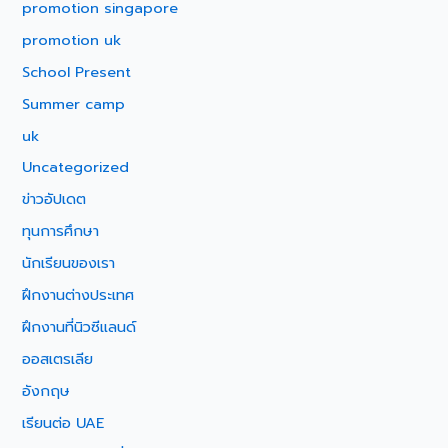
promotion singapore
promotion uk
School Present
Summer camp
uk
Uncategorized
ข่าวอัปเดต
ทุนการศึกษา
นักเรียนของเรา
ฝึกงานต่างประเทศ
ฝึกงานที่นิวซีแลนด์
ออสเตรเลีย
อังกฤษ
เรียนต่อ UAE