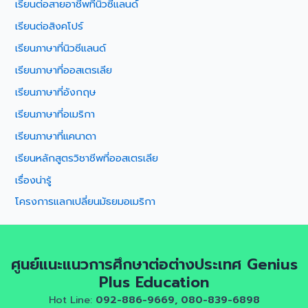
เรียนต่อสายอาชีพที่นิวซีแลนด์
เรียนต่อสิงคโปร์
เรียนภาษาที่นิวซีแลนด์
เรียนภาษาที่ออสเตรเลีย
เรียนภาษาที่อังกฤษ
เรียนภาษาที่อเมริกา
เรียนภาษาที่แคนาดา
เรียนหลักสูตรวิชาชีพที่ออสเตรเลีย
เรื่องน่ารู้
โครงการแลกเปลี่ยนมัธยมอเมริกา
ศูนย์แนะแนวการศึกษาต่อต่างประเทศ Genius
Plus Education
Hot Line:
092-886-9669, 080-839-6898