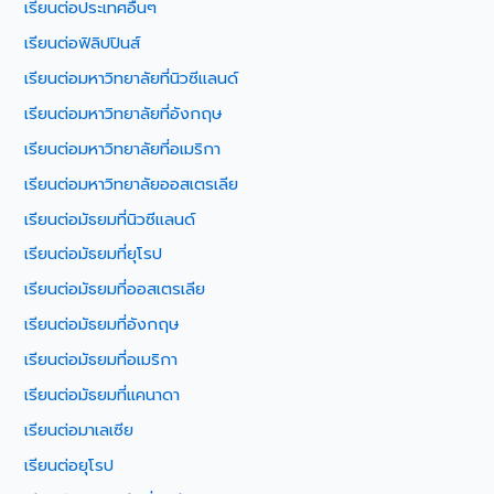
เรียนต่อประเทศอื่นๆ
เรียนต่อฟิลิปปินส์
เรียนต่อมหาวิทยาลัยที่นิวซีแลนด์
เรียนต่อมหาวิทยาลัยที่อังกฤษ
เรียนต่อมหาวิทยาลัยที่อเมริกา
เรียนต่อมหาวิทยาลัยออสเตรเลีย
เรียนต่อมัธยมที่นิวซีแลนด์
เรียนต่อมัธยมที่ยุโรป
เรียนต่อมัธยมที่ออสเตรเลีย
เรียนต่อมัธยมที่อังกฤษ
เรียนต่อมัธยมที่อเมริกา
เรียนต่อมัธยมที่แคนาดา
เรียนต่อมาเลเซีย
เรียนต่อยุโรป