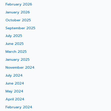
February 2026
January 2026
October 2025
September 2025
July 2025
June 2025
March 2025
January 2025
November 2024
July 2024
June 2024
May 2024
April 2024
February 2024