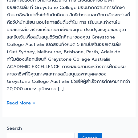
โปรแกรมแบบก้าวหน้าเข้าด้วยกัน การ เรียนต่อสายอาชีพที่
ออสเตรเลีย ที่ Greystone College มอบมากกว่าแค่การศึกษา
ด้านอาชีพอันน่าทึ่งให้กับนักศึกษา สิทธิทำงานนอกวิทยาลัยระหว่างที่
ถือวีซ่านักเรียน มอบโอกาสอันดื่มด่ำใน การ เรียนและทำงานใน
ออสเตรเลีย สร้างเครือข่ายอาชีพของคุณ ปรับปรุงเรซูเม่ของคุณ
และรับเงินเพื่อสนับสนุนชีวิตนักศึกษาของคุณ Greystone
College Australia เปิดสอนทั้งหมด 5 แคมปัสในออสเตรเลีย
ได้แก่ Sydney, Melbourne, Brisbane, Perth, Adelaide
ทำไมต้องเลือกเรียนที่ Greystone College Australia
ACADEMIC EXCELLENCE: การผสมผสานระหว่างการฝึกอบรม
สายอาชีพที่มีคุณภาพและการสนับสนุนเฉพาะบุคคลของ
Greystone College Australia ช่วยให้ผู้สำเร็จการศึกษามากกว่า
20,000 คนบรรลุเป้าหมาย […]
Read More »
Search
Search