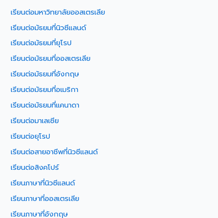
เรียนต่อมหาวิทยาลัยออสเตรเลีย
เรียนต่อมัธยมที่นิวซีแลนด์
เรียนต่อมัธยมที่ยุโรป
เรียนต่อมัธยมที่ออสเตรเลีย
เรียนต่อมัธยมที่อังกฤษ
เรียนต่อมัธยมที่อเมริกา
เรียนต่อมัธยมที่แคนาดา
เรียนต่อมาเลเซีย
เรียนต่อยุโรป
เรียนต่อสายอาชีพที่นิวซีแลนด์
เรียนต่อสิงคโปร์
เรียนภาษาที่นิวซีแลนด์
เรียนภาษาที่ออสเตรเลีย
เรียนภาษาที่อังกฤษ