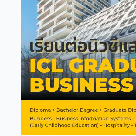
ICL
Graduate
Business
School