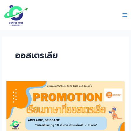
Skip
Ma
to
Me
content
ออสเตรเลีย
โปร
โม
ชั่น
เรียน
ภาษา
ILSC
Australia