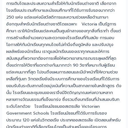
การเติบโตและประสบความสำเร็จให้กับนักเรียนต่างชาติ เลือกจาก
โรงเรียนประถมศึกษาและมัธยมศึกษาที่ได้รับการรับรองมากกว่า
250 แห่ง แต่ละแห่งมีสวัสดิการและความช่วยเหลือด้านภาษา
อังกฤษสำหรับนักเรียนต่างชาติโดยเฉพาะ Victoria เป็นรัฐการ
ศึกษา เราให้นักเรียนแต่ละคนเป็นศูนย์กลางของทุกสิ่งที่เราทำ ตั้งแต่
การสร้างสิ่งอำนวยความสะดวกของโรงเรียนที่ทันสมัย การมอบ
โอกาสให้กับนักเรียนทุกคนโดยไม่คำนึงถึงภูมิหลัง และปรับปรุง
ผลลัพธ์ของนักเรียน เราดูแลนักเรียนของเราทุกคนและให้การ
สนับสนุนที่พวกเขาต้องการเพื่อให้พวกเขาสามารถบรรลุผลดีที่สุด
ตั้งแต่การให้วิชาที่แตกต่างกันมากกว่า 90 วิชาที่เหมาะกับผู้เรียน
แต่ละคนมากที่สุด ไปจนถึงแผนการสอนและมีเจ้าหน้าที่ให้ความช่วย
เหลือที่ทุ่มเท วิกตอเรียยังมีระบบการศึกษาของโรงเรียนที่ได้รับการ
ยอมรับในระดับสากลโดยมุ่งเน้นที่ความเป็นสากลภายในหลักสูตร ดัง
นั้น โรงเรียนและชุมชนของเราจึงมีจิตวิญญาณแห่งความหลาก
หลายทางวัฒนธรรมที่แข็งแกร่ง ซึ่งรวมถึงบทเรียนที่นำเสนอบริบท
ระดับโลกด้วย โรงเรียนมัธยมออสเตรเลีย Victorian
Government Schools โรงเรียนมัธยมที่ได้รับการรับรอง
ประมาณ 120 แห่งในวิกตอเรีย ประเทศออสเตรเลีย เปิดสอนสำหรับ
นักเรียนต่างชาติที่เลือกเรียนโดยเป็นส่วนหนึ่งของโครงการ