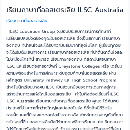
เรียนภาษาที่ออสเตรเลีย ILSC Australia
เรียนภาษาที่ออสเตรเลีย
ILSC Education Group จะมอบประสบการณ์การศึกษาที่
เปลี่ยนแปลงชีวิตของคุณในออสเตรเลีย ซึ่งเป็นสถานที่ เรียนภาษา
อังกฤษ ที่น่าสนใจและได้รับความนิยมมากที่สุดในโลก ผู้เรียนทุกวัย
จะได้เริ่มต้นเส้นทางการ เรียนภาษาที่ออสเตรเลีย ที่น่าตื่นตาตื่นใจและ
ไม่เหมือนใครที่นี่ สามารถ เรียนภาษาอังกฤษ ที่สถาบันสอนภาษา
ILSC และเรียนต่อสายอาชีพที่ Greystone Colleges หรือ เตรียม
ความพร้อมสำหรับการศึกษาระดับอุดมศึกษาในออสเตรเลีย ผ่าน
หลักสูตร University Pathway และ High School Program
สำหรับนักเรียนบางคน ILSC เป็นส่วนหนึ่งของการเดินทางสู่การ
สร้างบ้านถาวรแห่งใหม่ในออสเตรเลีย ทำไมถึงต้องเรียนที่ ILSC
ILSC Australia เรียนภาษาอังกฤษที่ออสเตรเลีย คุณจะได้ค้นพบ
ประเทศที่เป็นเกาะที่กว้างใหญ่และปลอดโปร่ง ที่ซึ่งสิ่งมีชีวิตริม
ชายฝั่ง และที่มีแสงแดดสดใสเป็นฉากหลัง สำหรับการผจญภัยที่คุณ
จะไม่พบที่อื่น ออสเตรเลียยังมีร้านกาแฟสีขาวเรียบๆ เก๋ๆ ริมถนน จะ
ได้รู้จักขุมทรัพย์แห่งธรรมชาติ วัฒนธรรม และประวัติศาสตร์ที่ซ่อน