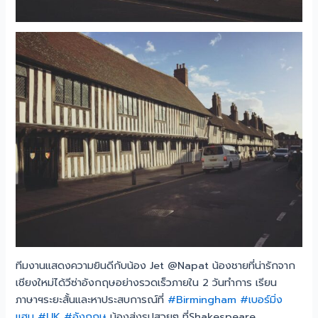
ทีมงานแสดงความยินดีกับน้อง Jet @Napat น้องชายที่น่ารักจาก
เชียงใหม่ได้วีซ่าอังกฤษอย่างรวดเร็วภายใน 2 วันทำการ เรียน
ภาษาฯระยะสั้นและหาประสบการณ์ที่
#Birmingham
#เบอร์มิ่ง
แฮม
#UK
#อังกฤษ
น้องส่งรูปสวยๆ ที่Shakespeare